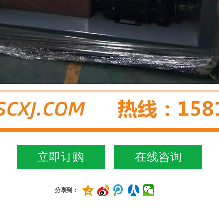
立即订购
在线咨询
分享到：