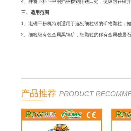
4、并将下料斗中的挡板拨到排铁口处，使吸附在磁
三、适用范围
1、电磁干粉机特别适用于选别细粒级的矿物颗粒，
2、细粒级有色金属黑钨矿，细颗粒的稀有金属独居
产品推荐
PRODUCT RECOMM