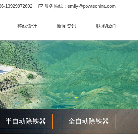
86-13929972692
服务热线：
emily@powtechina.com
整线设计
新闻资讯
联系我们
半自动除铁器
全自动除铁器