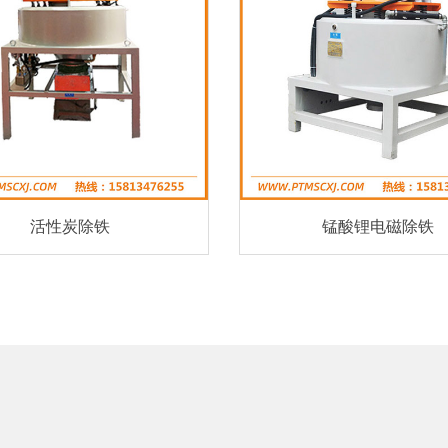
活性炭除铁
锰酸锂电磁除铁