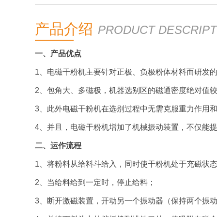
产品介绍
PRODUCT DESCRIPT
一、产品优点
1、电磁干粉机主要针对正极、负极粉体材料而研发
2、包角大、多磁极，机器选别区的磁通密度绝对值
3、此外电磁干粉机在选别过程中无需克服重力作用
4、并且，电磁干粉机增加了机械振动装置，不仅能
二、运作流程
1、将粉料从给料斗给入，同时使干粉机处于充磁状
2、当给料给到一定时，停止给料；
3、断开激磁装置，开动另一个振动器（保持两个振