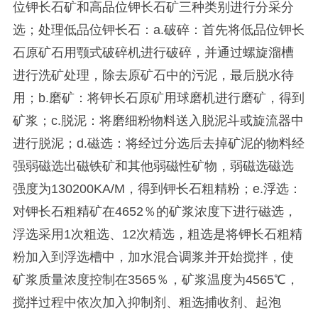
位钾长石矿和高品位钾长石矿三种类别进行分采分
选；处理低品位钾长石：a.破碎：首先将低品位钾长
石原矿石用颚式破碎机进行破碎，并通过螺旋溜槽
进行洗矿处理，除去原矿石中的污泥，最后脱水待
用；b.磨矿：将钾长石原矿用球磨机进行磨矿，得到
矿浆；c.脱泥：将磨细粉物料送入脱泥斗或旋流器中
进行脱泥；d.磁选：将经过分选后去掉矿泥的物料经
强弱磁选出磁铁矿和其他弱磁性矿物，弱磁选磁选
强度为130200KA/M，得到钾长石粗精粉；e.浮选：
对钾长石粗精矿在4652％的矿浆浓度下进行磁选，
浮选采用1次粗选、12次精选，粗选是将钾长石粗精
粉加入到浮选槽中，加水混合调浆并开始搅拌，使
矿浆质量浓度控制在3565％，矿浆温度为4565℃，
搅拌过程中依次加入抑制剂、粗选捕收剂、起泡