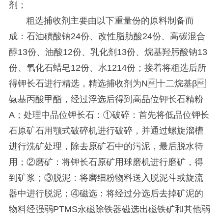
剂；
粗选捕收剂主要由以下重量份的原料制备而
成：石油磺酸钠24份、改性脂肪酸24份、高碳混合
醇13份、油酸12份、乳化剂13份、烷基羟肟酸钠13
份、氧化石蜡皂12份、水1214份；接着将粗选后所
得钾长石进行精选，精选捕收剂为N十二烷基β
氨基丙酸甲酯，经过浮选后得到高品位钾长石精粉
A；处理中品位钾长石：①破碎：首先将低品位钾长
石原矿石用颚式破碎机进行破碎，并通过螺旋溜槽
进行洗矿处理，除去原矿石中的污泥，最后脱水待
用；②磨矿：将钾长石原矿用球磨机进行磨矿，得
到矿浆；③脱泥：将磨细粉物料送入脱泥斗或旋流
器中进行脱泥；④磁选：将经过分选后去掉矿泥的
物料经强弱PTMS永磁除铁器磁选出磁铁矿和其他弱