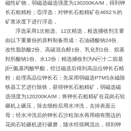
磁性矿物，弱磁选磁选强度为130200KA/M，得到钾
长石粗精粉；⑤浮选：对钾长石粗精矿在4652％的
矿浆浓度下进行浮选，
浮选采用1次粗选、12次精选，粗选捕收剂主要
由以下重量份的原料制备而成：石油磺酸钠24份、
改性脂肪酸2份、高碳混合醇1份、乳化剂1份、烷基
羟肟酸钠1份、水12份；精选捕收剂为N十二烷基
β氨基丙酸甲酯，经过磁选后得到高品位钾长石精
粉；处理高品位钾长石：先采用弱磁选PTMS永磁除
铁器工艺进行除铁，获得钾长石粗精矿，弱磁选磁
选强度为120200KA/M；将钾长石粗精矿在花岗石轮
碾机上碾压，筛去细粉后用水冲洗，去掉表面云
母；经水冲洗后的钾长石沙粒加水再用砌有围边的
花岗石轮碾机进行碾磨，随水经筛网流出，得到钾